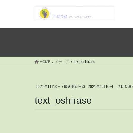
コ
ナ
ン
ビ
テ
ゲ
ン
ー
ツ
シ
へ
ョ
ス
ン
キ
に
ッ
移
HOME
メディア
text_oshirase
プ
動
2021年1月10日
/ 最終更新日時 :
2021年1月10日
爪切り屋.
text_oshirase