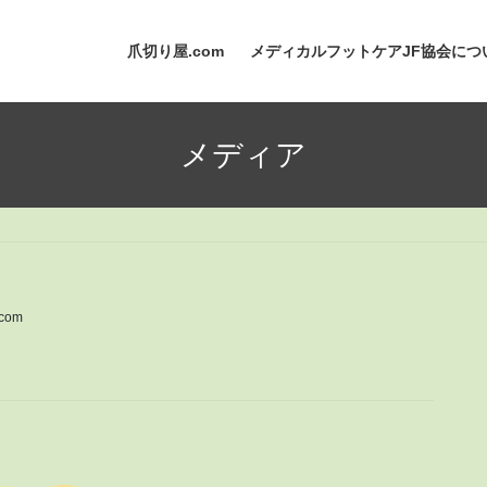
爪切り屋.com
メディカルフットケアJF協会につ
メディア
com