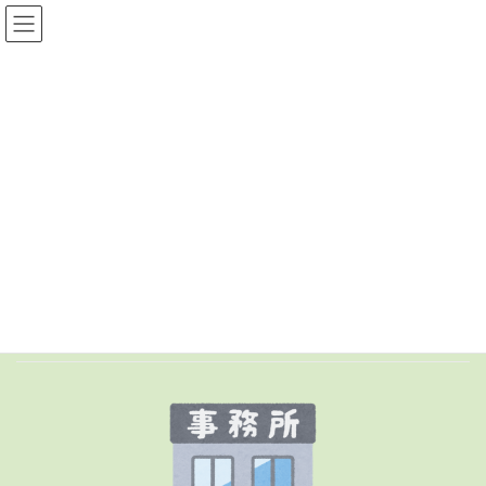
コ
ナ
ン
ビ
テ
ゲ
ン
ー
お知らせ
ツ
シ
へ
ョ
ス
ン
HOME
お知らせ
キ
に
ッ
移
プ
動
＊お知らせ
事務局