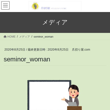
コ
ナ
ン
ビ
テ
ゲ
ン
ー
メディア
ツ
シ
へ
ョ
ス
ン
HOME
メディア
seminor_woman
キ
に
ッ
移
プ
動
2020年8月25日
/ 最終更新日時 :
2020年8月25日
爪切り屋.com
seminor_woman