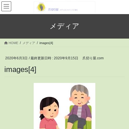
コ
ナ
ン
ビ
テ
ゲ
ン
ー
メディア
ツ
シ
へ
ョ
ス
ン
HOME
メディア
images[4]
キ
に
ッ
移
プ
動
2020年6月3日
/ 最終更新日時 :
2020年9月15日
爪切り屋.com
images[4]