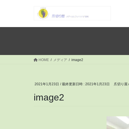
コ
ナ
ン
ビ
テ
ゲ
ン
ー
ツ
シ
へ
ョ
ス
ン
キ
に
ッ
移
HOME
メディア
image2
プ
動
2021年1月23日
/ 最終更新日時 :
2021年1月23日
爪切り屋.
image2