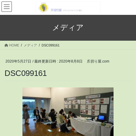
コ
ナ
ン
ビ
テ
ゲ
ン
ー
メディア
ツ
シ
へ
ョ
ス
ン
HOME
メディア
DSC099161
キ
に
ッ
移
プ
動
2020年5月27日
/ 最終更新日時 :
2020年8月8日
爪切り屋.com
DSC099161