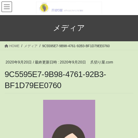
コ
ナ
ン
ビ
テ
ゲ
ン
ー
メディア
ツ
シ
へ
ョ
ス
ン
HOME
メディア
9C5595E7-9B98-4761-92B3-BF1D79EE0760
キ
に
ッ
移
プ
動
2020年9月20日
/ 最終更新日時 :
2020年9月20日
爪切り屋.com
9C5595E7-9B98-4761-92B3-
BF1D79EE0760