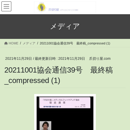
コ
ナ
ン
ビ
テ
ゲ
ン
ー
メディア
ツ
シ
へ
ョ
ス
ン
HOME
メディア
20211001協会通信39号 最終稿_compressed (1)
キ
に
ッ
移
プ
動
2021年11月29日
/ 最終更新日時 :
2021年11月29日
爪切り屋.com
20211001協会通信39号 最終稿
_compressed (1)