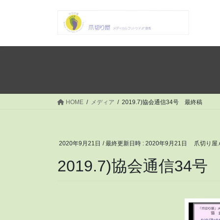
コ
ナ
ン
ビ
テ
ゲ
ン
ー
ツ
シ
へ
ョ
ス
ン
キ
に
ッ
移
HOME
メディア
2019.7)協会通信34号 最終稿
プ
動
2020年9月21日
/ 最終更新日時 :
2020年9月21日
爪切り屋.
2019.7)協会通信34