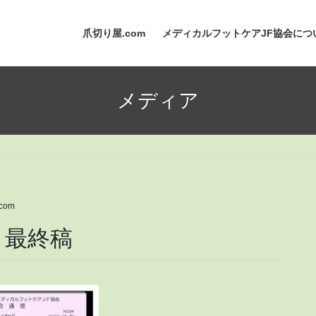
爪切り屋.com
メディカルフットケアJF協会につ
メディア
com
号 最終稿