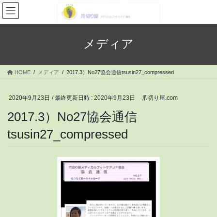
コ
ナ
ン
ビ
テ
ゲ
ン
ー
メディア
ツ
シ
へ
ョ
ス
ン
HOME
メディア
2017.3）No27協会通信tsusin27_compressed
キ
に
ッ
移
プ
動
2020年9月23日
/ 最終更新日時 :
2020年9月23日
爪切り屋.com
2017.3）No27協会通信
tsusin27_compressed