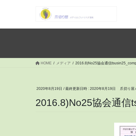
コ
ナ
ン
ビ
テ
ゲ
ン
ー
ツ
シ
へ
ョ
ス
ン
キ
に
ッ
移
HOME
メディア
2016.8)No25協会通信tsusin25_comp
プ
動
2020年8月19日
/ 最終更新日時 :
2020年8月19日
爪切り屋.
2016.8)No25協会通信ts