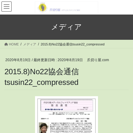
コ
ナ
ン
ビ
テ
ゲ
ン
ー
メディア
ツ
シ
へ
ョ
ス
ン
HOME
メディア
2015.8)No22協会通信tsusin22_compressed
キ
に
ッ
移
プ
動
2020年8月19日
/ 最終更新日時 :
2020年8月19日
爪切り屋.com
2015.8)No22協会通信
tsusin22_compressed