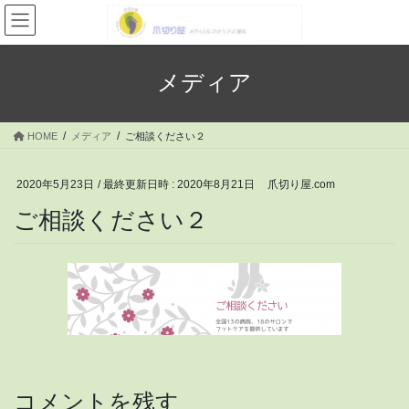
コ
ナ
ン
ビ
テ
ゲ
ン
ー
メディア
ツ
シ
へ
ョ
ス
ン
HOME
メディア
ご相談ください２
キ
に
ッ
移
プ
動
2020年5月23日
/ 最終更新日時 :
2020年8月21日
爪切り屋.com
ご相談ください２
コメントを残す