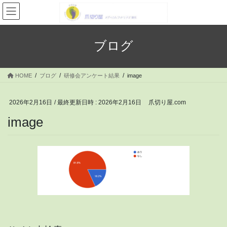
コ
ナ
ン
ビ
テ
ゲ
ン
ー
ブログ
ツ
シ
へ
ョ
ス
ン
HOME
ブログ
研修会アンケート結果
image
キ
に
ッ
移
プ
動
2026年2月16日
/ 最終更新日時 :
2026年2月16日
爪切り屋.com
image